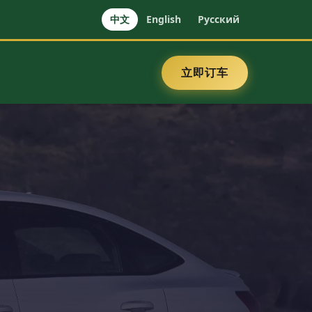
中文
English
Русский
立即订车