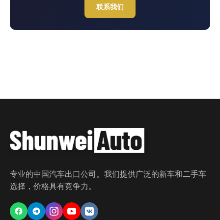
联系我们
专业的中国汽车出口公司。我们提供广泛的新车和二手车
选择，价格具有竞争力。