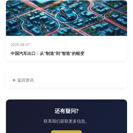
2026-08-07
中国汽车出口：从”制造”到”智造”的蜕变
返回资讯
还有疑问?
联系我们获取更多信息。