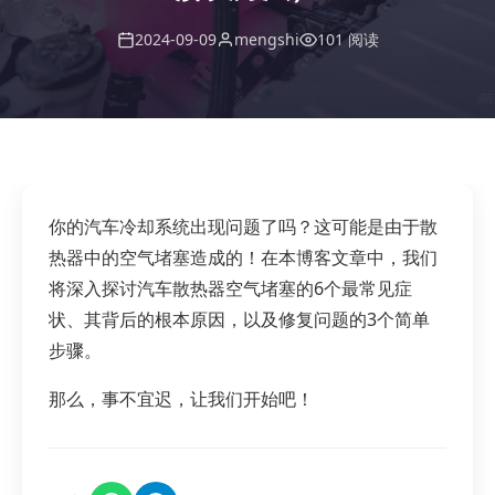
2024-09-09
mengshi
101 阅读
你的汽车冷却系统出现问题了吗？这可能是由于散
热器中的空气堵塞造成的！在本博客文章中，我们
将深入探讨汽车散热器空气堵塞的6个最常见症
状、其背后的根本原因，以及修复问题的3个简单
步骤。
那么，事不宜迟，让我们开始吧！