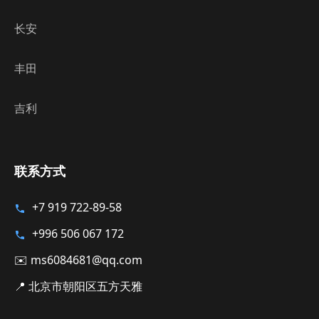
长安
丰田
吉利
联系方式
+7 919 722-89-58
+996 506 067 172
✉️ ms6084681@qq.com
📍 北京市朝阳区五方天雅