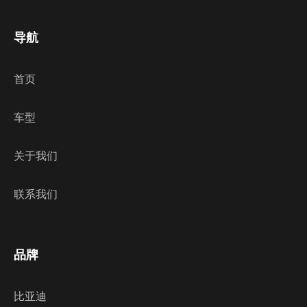
导航
首页
车型
关于我们
联系我们
品牌
比亚迪