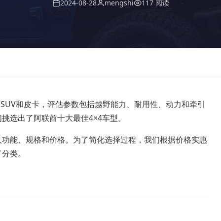
2024-08-28
mengshi
117 阅读
的SUV和皮卡，评估参数包括越野能力、耐用性、动力和牵引
挑选出了阿联酋十大最佳4×4车型。
人功能、规格和价格。为了简化选择过程，我们根据价格实惠
了分类。