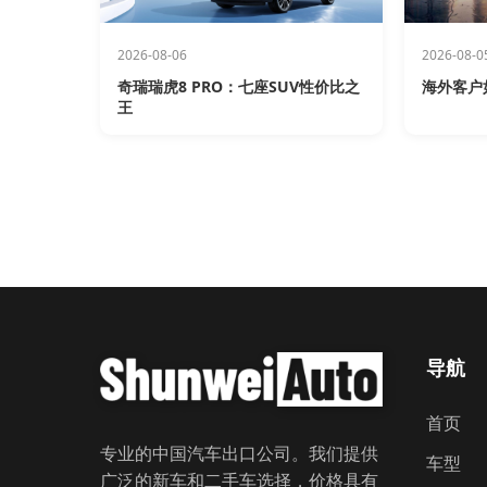
2026-08-06
2026-08-0
奇瑞瑞虎8 PRO：七座SUV性价比之
海外客户
王
导航
首页
专业的中国汽车出口公司。我们提供
车型
广泛的新车和二手车选择，价格具有