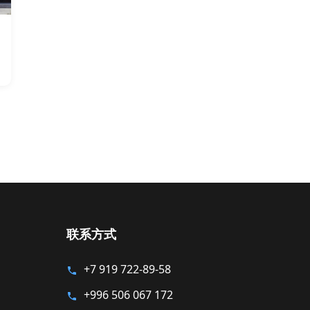
联系方式
+7 919 722-89-58
+996 506 067 172