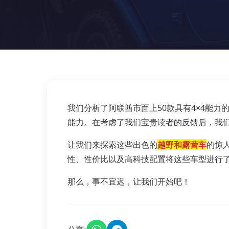
我们分析了阿联酋市面上50款具有4×4能力
能力。在考虑了我们宝贵读者的反馈后，我们
让我们来探索这些出色的
越野和露营车
的惊
性、性价比以及高科技配置将这些车型进行
那么，事不宜迟，让我们开始吧！