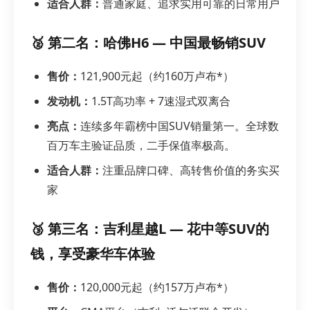
适合人群：
普通家庭、追求实用可靠的日常用户
🥈 第二名：哈佛H6 — 中国最畅销SUV
售价：
121,900元起（约160万卢布*）
发动机：
1.5T高功率 + 7速湿式双离合
亮点：
连续多年霸榜中国SUV销量第一。全球数
百万车主验证品质，二手保值率极高。
适合人群：
注重品牌口碑、高转售价值的务实买
家
🥉 第三名：吉利星越L — 花中等SUV的
钱，享受豪华车体验
售价：
120,000元起（约157万卢布*）