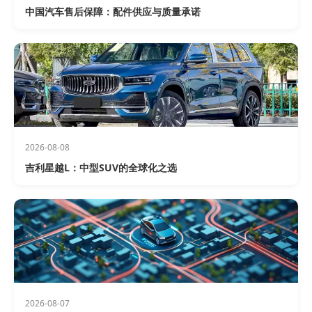
中国汽车售后保障：配件供应与质量承诺
2026-08-08
吉利星越L：中型SUV的全球化之选
2026-08-07