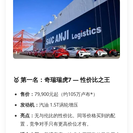
🥇 第一名：奇瑞瑞虎7 — 性价比之王
售价：
79,900元起（约105万卢布*）
发动机：
汽油 1.5T涡轮增压
亮点：
无与伦比的性价比。同等价格买到的配
置，竞争对手只有更高价位才有。