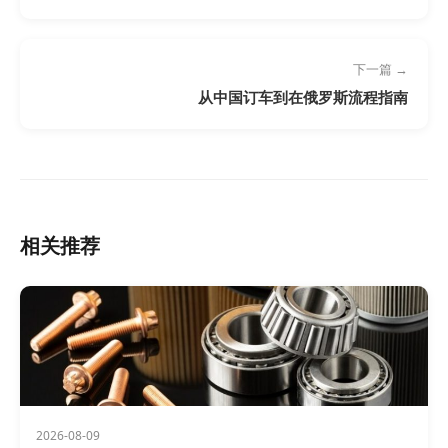
下一篇 →
从中国订车到在俄罗斯流程指南
相关推荐
2026-08-09