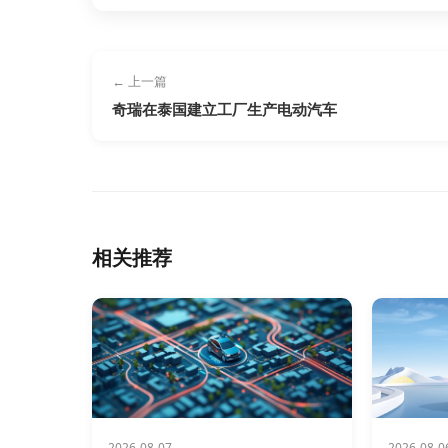
← 上一篇
奇瑞在泰国建立工厂生产电动汽车
相关推荐
2026-08-07
2026-08-0