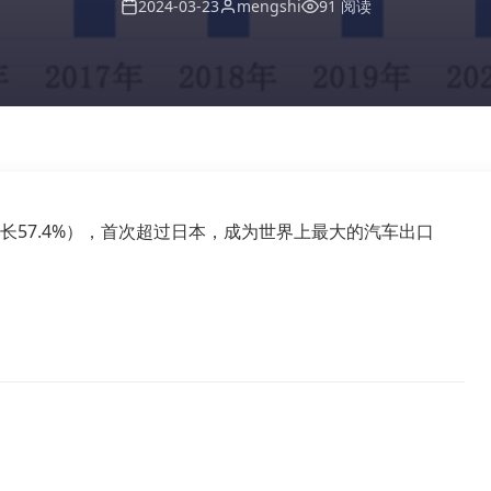
2024-03-23
mengshi
91 阅读
比增长57.4%），首次超过日本，成为世界上最大的汽车出口