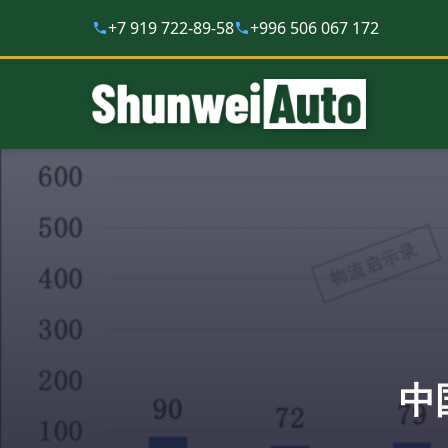
+7 919 722-89-58
+996 506 067 172
中