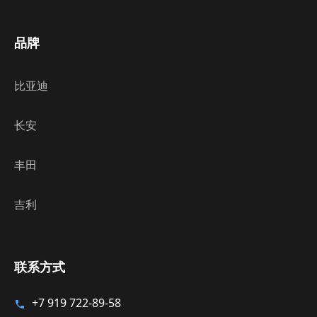
品牌
比亚迪
长安
丰田
吉利
联系方式
+7 919 722-89-58