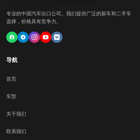
专业的中国汽车出口公司。我们提供广泛的新车和二手车
选择，价格具有竞争力。
导航
首页
车型
关于我们
联系我们