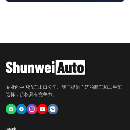
专业的中国汽车出口公司。我们提供广泛的新车和二手车
选择，价格具有竞争力。