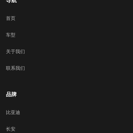
导航
首页
车型
关于我们
联系我们
品牌
比亚迪
长安