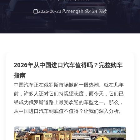
2026-06-23
mengshi
124 阅读
2026年从中国进口汽车值得吗？完整购车
指南
中国汽车正在俄罗斯市场掀起一股热潮。就在几年
前，许多人还对它们持观望态度，而今天，它们已
经成为俄罗斯道路上最受欢迎的车型之一。那么，
从中国进口汽车到底值不值得？让我们深入分析。