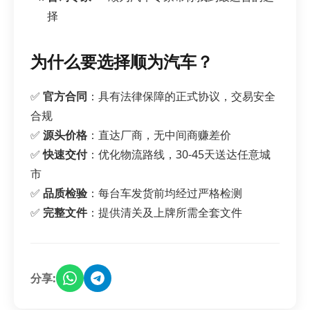
择
为什么要选择顺为汽车？
✅
官方合同
：具有法律保障的正式协议，交易安全
合规
✅
源头价格
：直达厂商，无中间商赚差价
✅
快速交付
：优化物流路线，30-45天送达任意城
市
✅
品质检验
：每台车发货前均经过严格检测
✅
完整文件
：提供清关及上牌所需全套文件
分享: