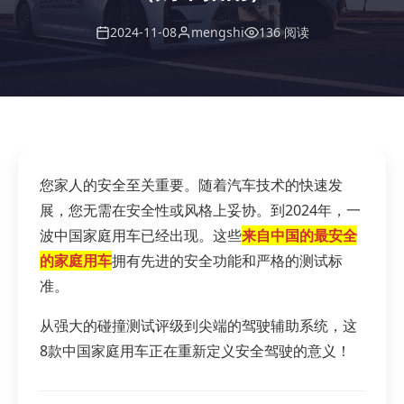
2024-11-08
mengshi
136 阅读
您家人的安全至关重要。随着汽车技术的快速发
展，您无需在安全性或风格上妥协。到2024年，一
波中国家庭用车已经出现。这些
来自中国的最安全
的家庭用车
拥有先进的安全功能和严格的测试标
准。
从强大的碰撞测试评级到尖端的驾驶辅助系统，这
8款中国家庭用车正在重新定义安全驾驶的意义！