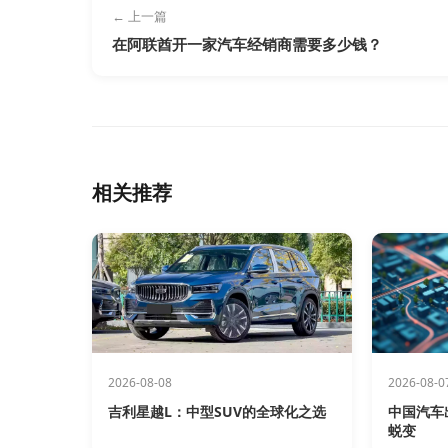
← 上一篇
在阿联酋开一家汽车经销商需要多少钱？
相关推荐
2026-08-08
2026-08-0
吉利星越L：中型SUV的全球化之选
中国汽车
蜕变