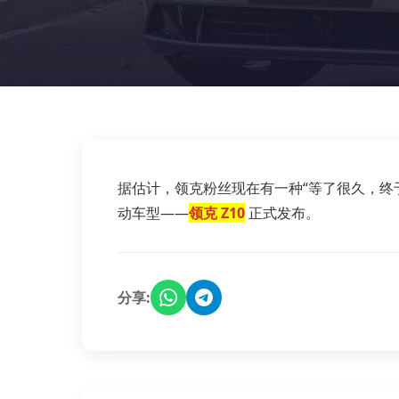
据估计，领克粉丝现在有一种“等了很久，终
动车型——
领克 Z10
正式发布。
分享: