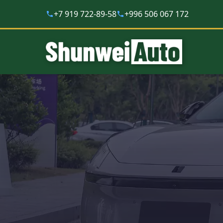
+7 919 722-89-58
+996 506 067 172