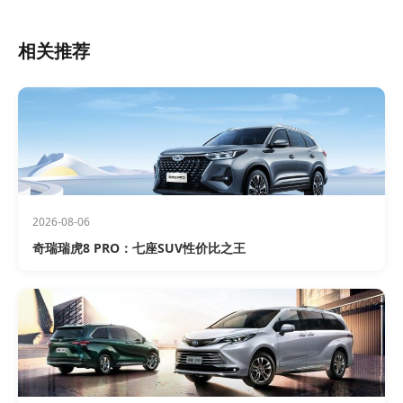
相关推荐
2026-08-06
奇瑞瑞虎8 PRO：七座SUV性价比之王