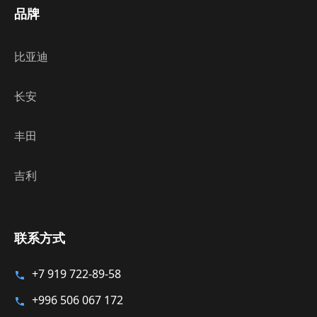
品牌
比亚迪
长安
丰田
吉利
联系方式
+7 919 722-89-58
+996 506 067 172