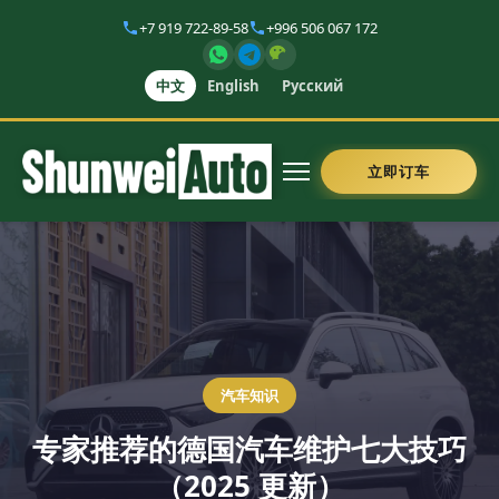
+7 919 722-89-58
+996 506 067 172
中文
English
Русский
立即订车
汽车知识
专家推荐的德国汽车维护七大技巧
（2025 更新）