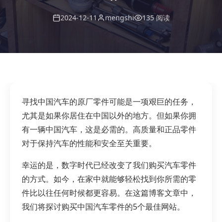
2024-12-11
mengshi
135 阅读
寻找中国汽车的原厂零件可能是一项艰巨的任务，
尤其是如果你居住在中国以外的地方。但如果你拥
有一辆中国汽车，这是必需的。高质量和正品零件
对于保持汽车的性能和安全至关重要。
幸运的是，数字时代已经改变了我们购买汽车零件
的方式。如今，在家中就能够轻松找到你所需的零
件比以往任何时候都更容易。在这篇博客文章中，
我们将探讨购买中国汽车零件的5个最佳网站。