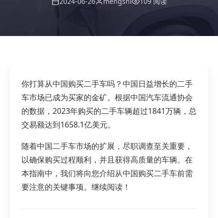
2024-06-26
mengshi
109 阅读
你打算从中国购买二手车吗？中国日益增长的二手
车市场已成为买家的金矿。根据中国汽车流通协会
的数据，2023年购买的二手车辆超过1841万辆，总
交易额达到1658.1亿美元。
随着中国二手车市场的扩展，尽职调查至关重要，
以确保购买过程顺利，并且获得高质量的车辆。在
本指南中，我们将向您介绍从中国购买二手车前需
要注意的关键事项。继续阅读！