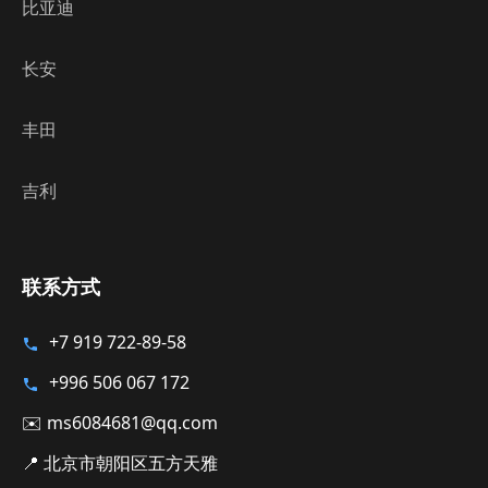
比亚迪
长安
丰田
吉利
联系方式
+7 919 722-89-58
+996 506 067 172
✉️ ms6084681@qq.com
📍 北京市朝阳区五方天雅