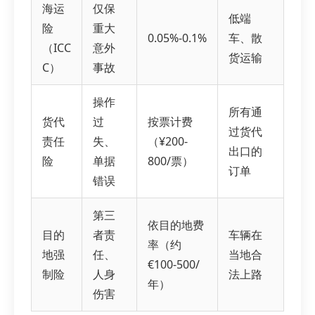
海运
仅保
低端
险
重大
0.05%-0.1%
车、散
（ICC
意外
货运输
C）
事故
操作
所有通
货代
过
按票计费
过货代
责任
失、
（¥200-
出口的
险
单据
800/票）
订单
错误
第三
依目的地费
目的
者责
车辆在
率（约
地强
任、
当地合
€100-500/
制险
人身
法上路
年）
伤害