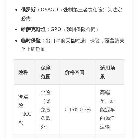
俄罗斯：
OSAGO（强制第三者责任险）为法定
必需
哈萨克斯坦：
GPO（强制保险合同）
临时保险：
出口时购买临时进口保险，覆盖清关
至上牌期间
保障
适用场
险种
价格区间
范围
景
全险
高端
海运
（除
车、新
险
免责
0.15%-0.3%
能源车
（ICC
条款
的远洋
A）
外）
运输