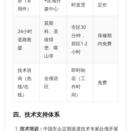
应（常
+区域分
时发货
定价
用件）
拨中心
莫斯
市区30
24小时
科、圣
分钟，
保修期
道路救
彼得
郊区1-2
内免费
援
堡、喀
小时
山等
技术咨
即时响
询（热
全俄语
应（工
免费
线/在
区
作时
线）
间）
四、技术支持体系
技术培训：
中国车企定期派遣技术专家赴俄开展