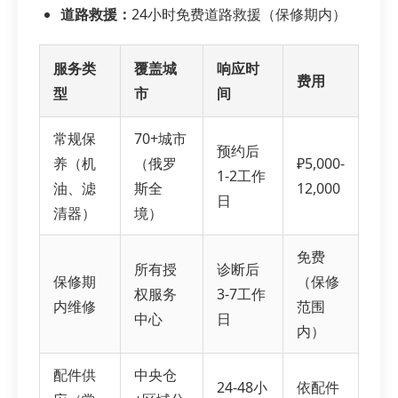
道路救援：
24小时免费道路救援（保修期内）
服务类
覆盖城
响应时
费用
型
市
间
常规保
70+城市
预约后
养（机
（俄罗
₽5,000-
1-2工作
油、滤
斯全
12,000
日
清器）
境）
免费
所有授
诊断后
保修期
（保修
权服务
3-7工作
内维修
范围
中心
日
内）
配件供
中央仓
24-48小
依配件