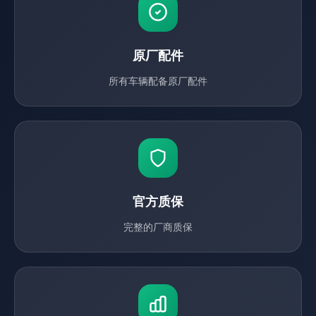
原厂配件
所有车辆配备原厂配件
官方质保
完整的厂商质保