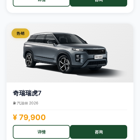
热销
奇瑞瑞虎7
⛽ 汽油
📅 2026
¥ 79,900
详情
咨询