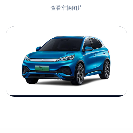
查看车辆图片