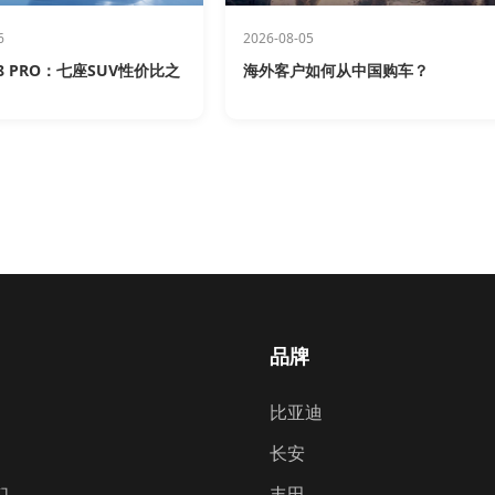
6
2026-08-05
 PRO：七座SUV性价比之
海外客户如何从中国购车？
品牌
比亚迪
长安
们
丰田