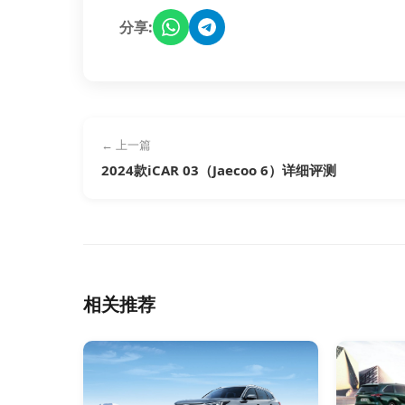
分享:
← 上一篇
2024款iCAR 03（Jaecoo 6）详细评测
相关推荐