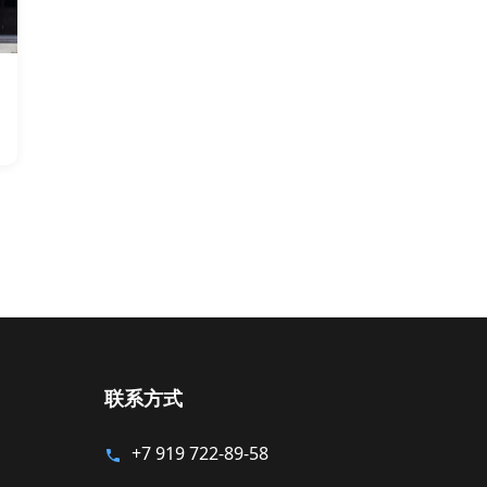
联系方式
+7 919 722-89-58