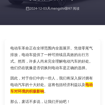
2024-12-03
mengshi
97 阅读
电动车革命正在全球范围内全面展开。凭借零尾气
排放，电动车提供了一种可持续且高效的出行方
式。然而，许多人尚未完全理解电动汽车的好处。
他们仍在犹豫是否切换到电动车是正确的选择。
因此，对于你们中的一些人，我们将深入探讨拥有
电动汽车的十大好处。这将包括经济利益以及
电动
车对环境的积极影响
。
那么，废话不多说，让我们开始吧！