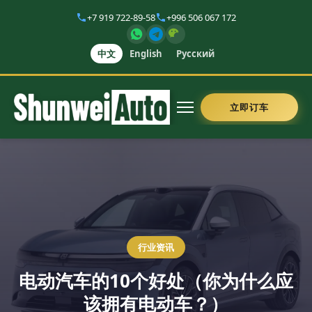
+7 919 722-89-58
+996 506 067 172
中文
English
Русский
立即订车
行业资讯
电动汽车的10个好处（你为什么应
该拥有电动车？）