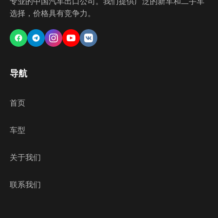
专业的中国汽车出口公司。我们提供广泛的新车和二手车
选择，价格具有竞争力。
导航
首页
车型
关于我们
联系我们