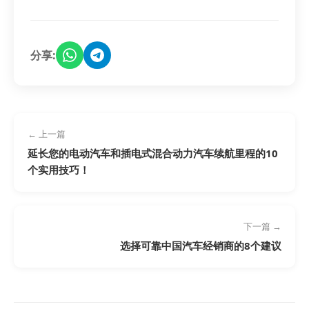
分享:
← 上一篇
延长您的电动汽车和插电式混合动力汽车续航里程的10
个实用技巧！
下一篇 →
选择可靠中国汽车经销商的8个建议